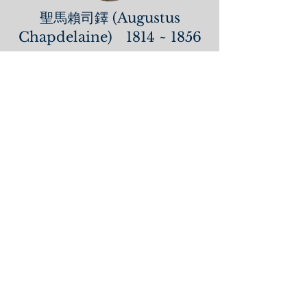
聖馬賴司鐸 (Augustus
Chapdelaine) 1814 ~ 1856
聖馬賴司鐸（St. Auguste Chapdelaine,
MEP），1814年1月6日，生於法國的農
村。20歲時跟隨天主的聖召。1843年6月
10日晉鐸。1851年入巴黎外方傳教會。隔
年4月29日起程，到廣西傳福音，可是沒
有成功。1854年才到貴州，在貴陽學中國
語言。聖林昭曾是他的中文老師。1856年
在西林被知縣張鳴鳳捕抓，命他背棄天
主。馬神父說：「我的宗教是真宗教，我
決不背棄，我沒有作惡，只勸人為善，以
贏得天堂永福。」但是縣官不理睬他，命
用重刑，被活活打死，死後又被斬首示
眾。時值1856年2月14日。享年42歲。
中華殉道聖人禱詞
全能永生的天主，祢揀選了中華殉道諸聖，勇敢
犠牲，為祢的慈愛作見證。今日他們被尊為聖