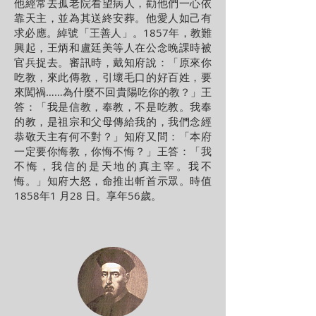
他經常去孤老院看望病人，勸他們一心依
靠天主，並為其送終安葬。他愛人如己有
求必應。綽號「王善人」。1857年，教難
興起，王炳和盧廷美等人在公念晚課時被
官兵捉去。審訊時，戴知府說：「原來你
吃教，來此傳教，引壞毛口的好百姓，要
來闖禍……為什麼不回貴陽吃你的教？」王
答：「我是信教，奉教，不是吃教。我奉
的教，是祖宗和父母傳給我的，我們念經
恭敬天主有何不對？」知府又問：「本府
一定要你悔教，你悔不悔？」王答：「我
不悔，我信的是天地的真主宰。我不
悔。」知府大怒，命推出斬首示眾。時值
1858年1 月28 日。享年56歲。