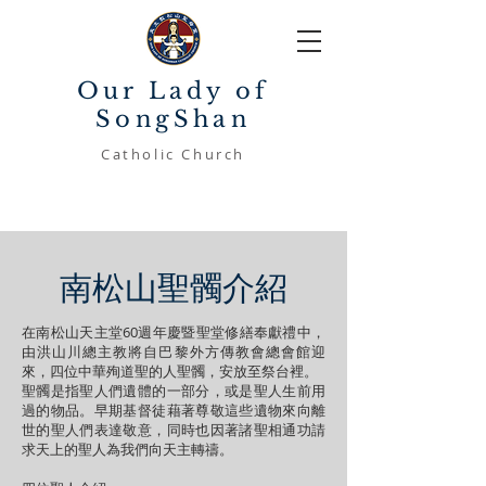
Our Lady of
SongShan
Catholic Church
南松山聖髑介紹
在南松山天主堂60週年慶暨聖堂修繕奉獻禮中，
由洪山川總主教將自巴黎外方傳教會總會館迎
來，四位中華殉道聖的人聖髑，安放至祭台裡。
聖髑是指聖人們遺體的一部分，或是聖人生前用
過的物品。早期基督徒藉著尊敬這些遺物來向離
世的聖人們表達敬意，同時也因著諸聖相通功請
求天上的聖人為我們向天主轉禱。