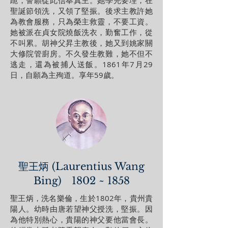
跪，誓願從此信奉真主。她學完要理，在
聖誕節領洗，又領了堅振。後求主教許她
為教會服務，只為榮主救靈，不要工資。
她被派在貞女院燒飯洗衣，勤奮工作，從
不叫累。胡神父昇主教後，她又到姚家關
大修院管廚房。不久發生教難，她不但不
逃走，還為被捕人送飯。1861年7月29
日，自願為主殉道。享年59歲。
聖王炳 (Laurentius Wang
Bing) 1802 ~ 1858
聖王炳，洗名樂倫，生於1802年，貴州貴
陽人。幼時由唐若望神父授洗，堅振。因
為他特別熱心，貴陽的神父要他當會長。