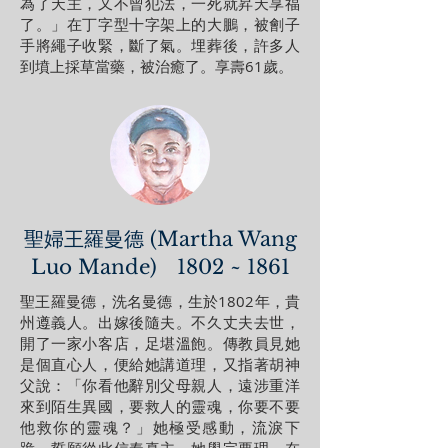
為了天主，又不曾犯法，一死就昇天享福
了。」在丁字型十字架上的大鵬，被劊子
手將繩子收緊，斷了氣。埋葬後，許多人
到墳上採草當藥，被治癒了。享壽61歲。
聖婦王羅曼德 (Martha Wang
Luo Mande) 1802 ~ 1861
聖王羅曼德，洗名曼德，生於1802年，貴
州遵義人。出嫁後隨夫。不久丈夫去世，
開了一家小客店，足堪溫飽。傳教員見她
是個直心人，便給她講道理，又指著胡神
父說：「你看他辭別父母親人，遠涉重洋
來到陌生異國，要救人的靈魂，你要不要
他救你的靈魂？」她極受感動，流淚下