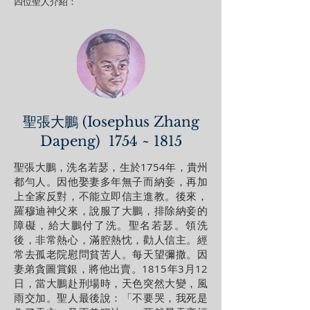
四位聖人介紹：
聖張大鵬 (Iosephus Zhang
Dapeng) 1754 ~ 1815
聖張大鵬，洗名若瑟，生於1754年，貴州
都勻人。因他娶妻多年無子而納妾，再加
上全家反對，不能立即信主進教。後來，
羅穆迪神父來，說服了大鵬，排除納妾的
障礙，給大鵬付了洗。聖名若瑟。領洗
後，非常熱心，滿腔熱忱，勸人信主。經
常去孤老院慰問貧苦人。每天望彌撒。因
妻弟貪圖賞銀，將他出賣。1815年3月12
日，當大鵬赴刑場時，天色突然大變，風
雨交加。聖人最後說：「不要哭，我死是