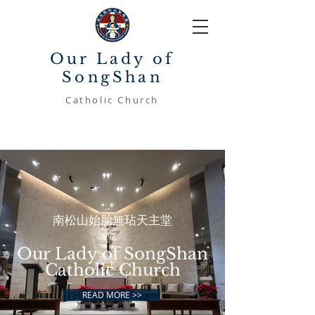
Our Lady of
SongShan
Catholic Church
​南松山始胎無玷天主堂
Our Lady of SongShan
Catholic Church
READ MORE >>